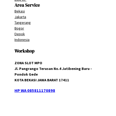
Area Service
Bekasi
Jakarta
Tangerang
Bogor
Depok
Indonesia
Workshop
ZONA SLOT MPO
Jl. Pangrango Terusan No.4 Jatibening Baru -
Pondok Gede
KOTA BEKASI JAWA BARAT 17411
HP WA 085811170898