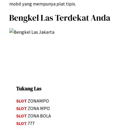
mobil yang mempunya plat tipis.
Bengkel Las Terdekat Anda
Tukang Las
SLOT
ZONAMPO
SLOT
ZONA MPO
SLOT
ZONA BOLA
SLOT
777