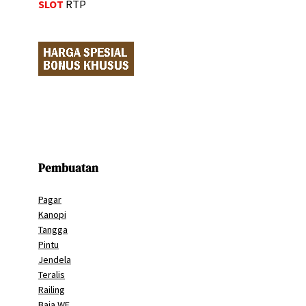
SLOT
RTP
Pembuatan
Pagar
Kanopi
Tangga
Pintu
Jendela
Teralis
Railing
Baja WF